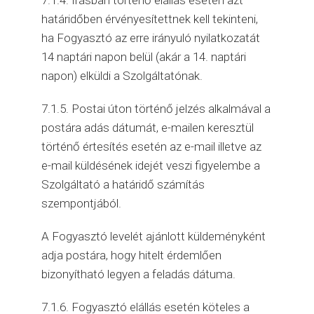
7.1.4. Írásban történő elállás esetén azt
határidőben érvényesítettnek kell tekinteni,
ha Fogyasztó az erre irányuló nyilatkozatát
14 naptári napon belül (akár a 14. naptári
napon) elküldi a Szolgáltatónak.
7.1.5. Postai úton történő jelzés alkalmával a
postára adás dátumát, e-mailen keresztül
történő értesítés esetén az e-mail illetve az
e-mail küldésének idejét veszi figyelembe a
Szolgáltató a határidő számítás
szempontjából.
A Fogyasztó levelét ajánlott küldeményként
adja postára, hogy hitelt érdemlően
bizonyítható legyen a feladás dátuma.
7.1.6. Fogyasztó elállás esetén köteles a