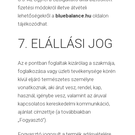
fizetési módokról illetve átvételi
lehetőségekről a
bluebalance.hu
oldalon
tájékozódhat.
7. ELÁLLÁSI JOG
Az e pontban foglaltak kizárólag a szakmája,
foglalkozása vagy üzleti tevékenysége körén
kívül eljáró természetes személyre
vonatkoznak, aki árut vesz, rendel, kap,
használ, igénybe vesz, valamint az áruval
kapcsolatos kereskedelmi kommunikáció,
ajánlat címzettje (a továbbiakban
„Fogyasztó”).
Fogyasztó jogosult a termék adásvételére