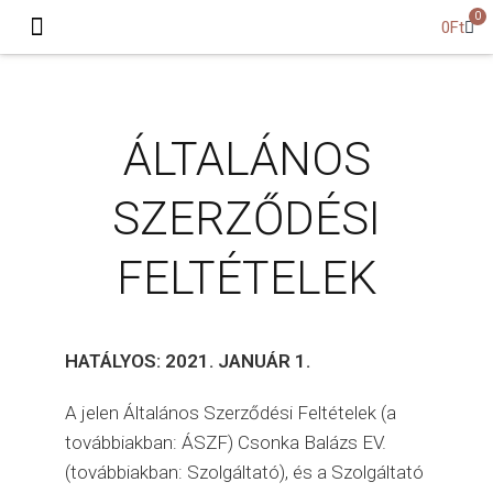
0
0
Ft
A kék fényről
ÁLTALÁNOS
SZERZŐDÉSI
FELTÉTELEK
HATÁLYOS: 2021. JANUÁR 1.
A jelen Általános Szerződési Feltételek (a
továbbiakban: ÁSZF) Csonka Balázs EV.
(továbbiakban: Szolgáltató), és a Szolgáltató