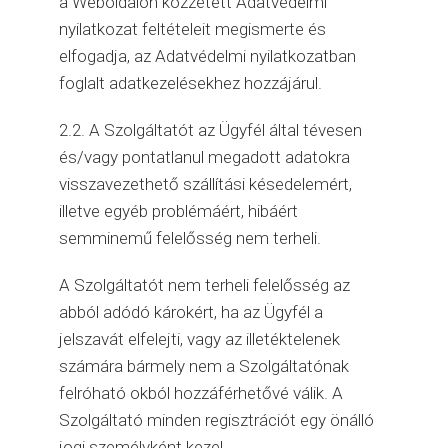
a Weboldalon közzétett Adatvédelmi
nyilatkozat feltételeit megismerte és
elfogadja, az Adatvédelmi nyilatkozatban
foglalt adatkezelésekhez hozzájárul.
2.2. A Szolgáltatót az Ügyfél által tévesen
és/vagy pontatlanul megadott adatokra
visszavezethető szállítási késedelemért,
illetve egyéb problémáért, hibáért
semminemű felelősség nem terheli.
A Szolgáltatót nem terheli felelősség az
abból adódó károkért, ha az Ügyfél a
jelszavát elfelejti, vagy az illetéktelenek
számára bármely nem a Szolgáltatónak
felróható okból hozzáférhetővé válik. A
Szolgáltató minden regisztrációt egy önálló
jogi személyként kezel.