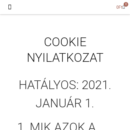
0
0
Ft
A kék fényről
COOKIE
NYILATKOZAT
HATÁLYOS: 2021.
JANUÁR 1.
1. MIK AZOK A