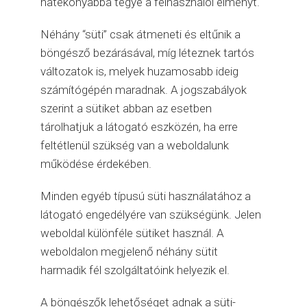
hatékonyabbá tegye a felhasználói élményt.
Néhány “süti” csak átmeneti és eltűnik a
böngésző bezárásával, míg léteznek tartós
változatok is, melyek huzamosabb ideig
számítógépén maradnak. A jogszabályok
szerint a sütiket abban az esetben
tárolhatjuk a látogató eszközén, ha erre
feltétlenül szükség van a weboldalunk
működése érdekében.
Minden egyéb típusú süti használatához a
látogató engedélyére van szükségünk. Jelen
weboldal különféle sütiket használ. A
weboldalon megjelenő néhány sütit
harmadik fél szolgáltatóink helyezik el.
A böngészők lehetőséget adnak a süti-