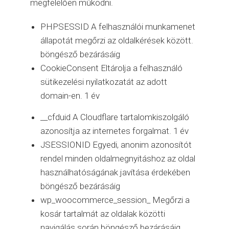
megfelelően működni.
PHPSESSID A felhasználói munkamenet
állapotát megőrzi az oldalkérések között.
böngésző bezárásáig
CookieConsent Eltárolja a felhasználó
sütikezelési nyilatkozatát az adott
domain-en. 1 év
__cfduid A Cloudflare tartalomkiszolgáló
azonosítja az internetes forgalmat. 1 év
JSESSIONID Egyedi, anonim azonosítót
rendel minden oldalmegnyitáshoz az oldal
használhatóságának javítása érdekében
böngésző bezárásáig
wp_woocommerce_session_ Megőrzi a
kosár tartalmát az oldalak közötti
navigálás során böngésző bezárásáig