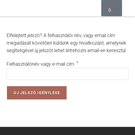
0
Ft
0
A kék fényről
Elfelejtett jelszó? A felhasználói név, vagy email cím
megadását követően küldünk egy hivatkozást, amelynek
segítségével új jelszót lehet létrehozni email-en keresztül.
*
Felhasználónév vagy e-mail cím
ÚJ JELSZÓ IGÉNYLÉSE